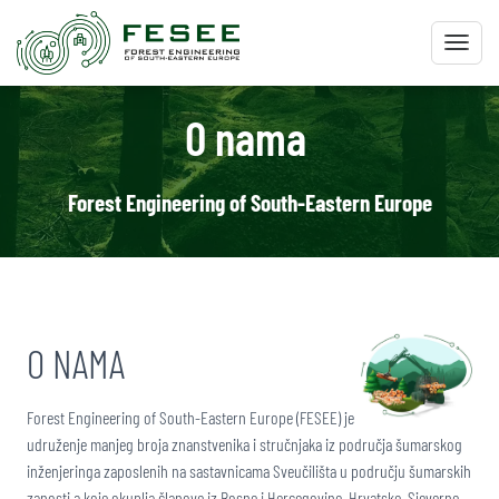
Toggl
O nama
Forest Engineering of South-Eastern Europe
O NAMA
Forest Engineering of South-Eastern Europe (FESEE) je
udruženje manjeg broja znanstvenika i stručnjaka iz područja šumarskog
inženjeringa zaposlenih na sastavnicama Sveučilišta u području šumarskih
zanosti a koje okuplja članove iz Bosne i Hercegovine, Hrvatske, Sjeverne