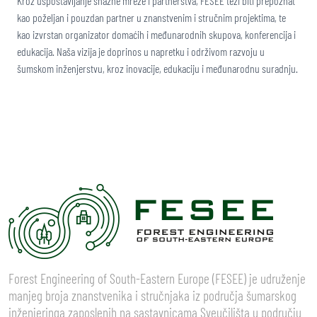
Kroz uspostavljanje snažne mreže i partnerstva, FESEE teži biti prepoznat
kao poželjan i pouzdan partner u znanstvenim i stručnim projektima, te
kao izvrstan organizator domaćih i međunarodnih skupova, konferencija i
edukacija. Naša vizija je doprinos u napretku i održivom razvoju u
šumskom inženjerstvu, kroz inovacije, edukaciju i međunarodnu suradnju.
Forest Engineering of South-Eastern Europe (FESEE) je udruženje
manjeg broja znanstvenika i stručnjaka iz područja šumarskog
inženjeringa zaposlenih na sastavnicama Sveučilišta u području