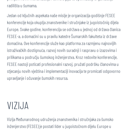
radilišta u šumama.
Jedan od ključnih aspekata naše misije je organizacija godišnje FESEE
konferencije koja okuplja znanstvenike i stručnjake iz jugoistočnig dijela
Europe. Svake godine, konferencija se održava u jednoj od država članica
FESEE-a, a domaćini su u pravilu katedre Šumarskih fakulteta iz države
domaćina. Ove konferencije služe kao platforma za razmjenu najnovijih
istraživačkih dostignuća, razvoj novih suradnji i raspravu o izazovima i
prilikama u području šumskog inženjerstva. Kroz redovite konferencije,
FESEE nastoji poticati profesionalni razvoj, pružati podršku članovima u
stjecanju novih vještina i implementaciji inovacija te promicati odgovorno
upravljanje i očuvanje šumskih resursa.
VIZIJA
Vizija Međunarodnog udruženja znanstvenika i stručnjaka za šumsko
inženjerstvo (FESEE) je postati lider u jugoistočnom dijelu Europe u