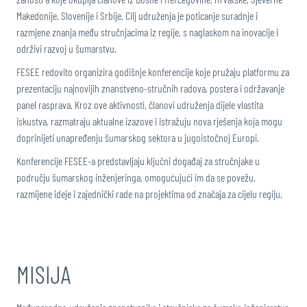
Makedonije, Slovenije i Srbije. Cilj udruženja je poticanje suradnje i
razmjene znanja među stručnjacima iz regije, s naglaskom na inovacije i
održivi razvoj u šumarstvu.
FESEE redovito organizira godišnje konferencije koje pružaju platformu za
prezentaciju najnovijih znanstveno-stručnih radova, postera i održavanje
panel rasprava. Kroz ove aktivnosti, članovi udruženja dijele vlastita
iskustva, razmatraju aktualne izazove i istražuju nova rješenja koja mogu
doprinijeti unapređenju šumarskog sektora u jugoistočnoj Europi.
Konferencije FESEE-a predstavljaju ključni događaj za stručnjake u
području šumarskog inženjeringa, omogućujući im da se povežu,
razmijene ideje i zajednički rade na projektima od značaja za cijelu regiju.
MISIJA