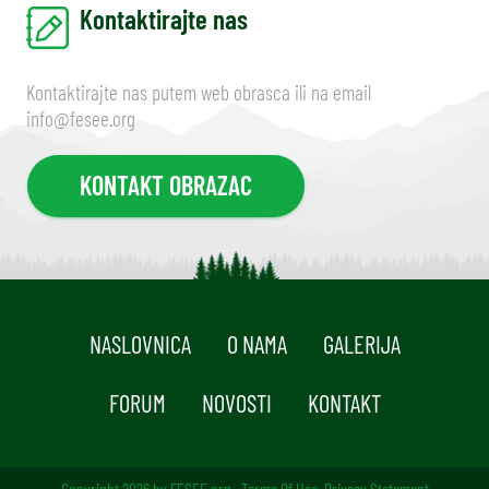
Kontaktirajte nas
Kontaktirajte nas putem web obrasca ili na email
info@fesee.org
KONTAKT OBRAZAC
NASLOVNICA
O NAMA
GALERIJA
FORUM
NOVOSTI
KONTAKT
Copyright 2026 by FESEE.org
,
Terms Of Use
,
Privacy Statement