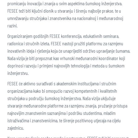
promicanju inovacija i znanja u svim aspektima šumskog inženjerstva.
FESEE teži biti ključni dionik u stvaranju i širenju najbolje prakse, te u
umrežavanju stručnjaka i znanstvenika na nacionalnoj i međunarodnoj
razini.
Organiziranjem godišnjih FESEE konferencija, edukativnih seminara,
radionica i stručnih izleta, FESEE nastoji pružiti platformu za razmjenu
inovativnih ideja i rješenja koja će unaprijediti održivo upravljanje šumama.
Naša vizija je biti prepoznat kao vrhunski međunarodni koordinator koji
doprinosi razvoju i primjeni najnovijih tehnologija i metoda u šumskom
inženjerstvu.
FESEE će aktivno surađivati s akademskim institucijama i stručnim
organizacijama kako bi omogućio razvoj kompetentnih i kvalitetnih
stručnjaka u području šumskog inženjerstva. Naša vizija uključuje
stvaranje međunarodne platforme za razmjenu znanja, pružanje pristupa
najnovijim znanstvenim saznanjima i podršku studentima, mladim
istraživačima i znanstvenicima, te širenje pozitivnog utjecaja na cijelu
zajednicu.