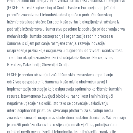
Međunarodno udruženja znanstvenika i stručnjaka za šumsko inženjerstvo
(FESEE – Forest Engineering of South-Eastern Europe) unaprjeđuje i
promiče znanstvena i tehnološka dostignuća u području šumskog
inženjerstva jugoistočne Europe. Naša svrha je okupljanje stručnjaka iz
područja inženjerstva u šumarstvu posebno iz područja pridobivanja drva,
mehanizacije, šumske cestogradnje i organizacije radnih procesa u
šumama, s ciljem poticanja razmjene znanja, razvoja inovacija i
unapređenje praksi koje osiguravaju dugoročnu održivost i učinkovitost.
Trenutno okuplja znanstvenike i stručnjake iz Bosne i Hercegovine,
Hrvatske, Makedonije, Slovenije i Srbije.
FESEE je predan očuvanju i zaštiti šumskih ekosustava te poticanju
održivog gospodarenja šumama. Naša misija obuhvaća razvoj i
implementaciju strategija koje osiguravaju optimalno korištenje šumskih
resursa, istovremeno čuvajući biološku raznolikost i minimizirajući
negativne utjecaje na okoliš. Isto tako se posvećuje usklađivanju
interdisciplinarnih pristupa i stvaranju platformi za suradnju među
znanstvenicima, stručnjacima, studentima i ostalim dionicima. Važna misija
je pružiti podršku članovima u stjecanju novih vještina, poboljšanju u
primjeni novih mehanizacija i tehnologija, te optimizaciji organizacije